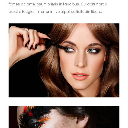
fames ac ante ipsum primis in faucibus. Curabitur arcu
erosite feugiat in tortor in, volutpat sollicitudin libero.