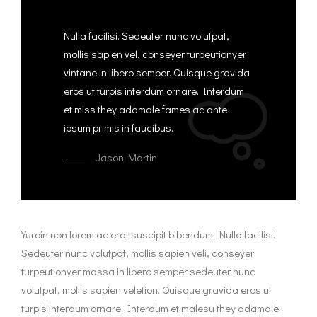
Nulla facilisi. Sedeuter nunc volutpat,
mollis sapien vel, conseyer turpeutionyer
vintane in libero semper. Quisque gravida
eros ut turpis interdum ornare. Interdum
et miss they adamale fames ac ante
ipsum primis in faucibus.
Jason Martin
Yuroin non lorem ac erat suscipit bibendum. Nulla facilisi.
Sedeuter nunc volutpat, mollis sapien veli, conseyer
turpeutionyer massa in libero semper sedeuter nunc
volutpat, mollis sapien veletion. Quisque gravida eros ut
turpis interdum ornare. Interdum et malesu they adamale